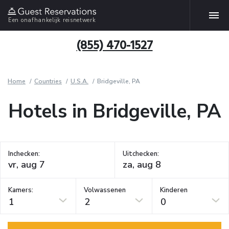
Een onafhankelijk reisnetwerk
(855) 470-1527
Home
Countries
U.S.A.
Bridgeville, PA
Hotels in Bridgeville, PA
Inchecken:
Uitchecken:
Kamers:
Volwassenen
Kinderen
1
2
0