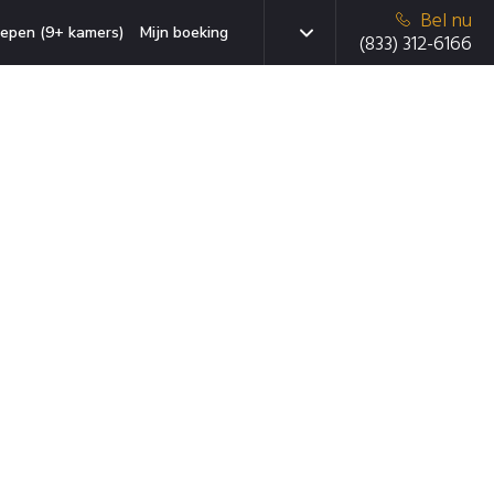
Bel nu
epen (9+ kamers)
Mijn boeking
(833) 312-6166