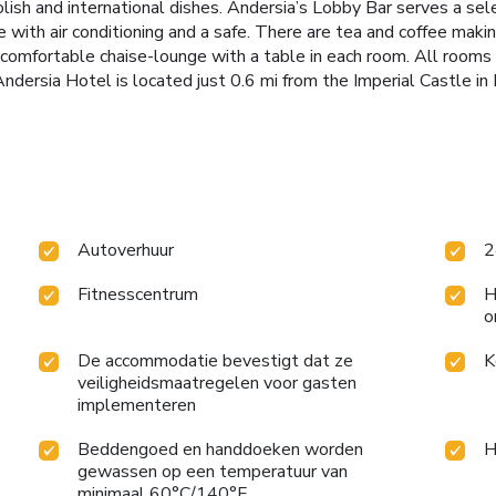
lish and international dishes. Andersia’s Lobby Bar serves a sele
with air conditioning and a safe. There are tea and coffee making 
a comfortable chaise-lounge with a table in each room. All rooms
ndersia Hotel is located just 0.6 mi from the Imperial Castle in
Autoverhuur
2
Fitnesscentrum
H
o
De accommodatie bevestigt dat ze
K
veiligheidsmaatregelen voor gasten
implementeren
Beddengoed en handdoeken worden
H
gewassen op een temperatuur van
minimaal 60°C/140°F