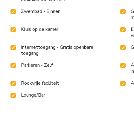
Zwembad - Binnen
G
m
Kluis op de kamer
E
v
Internettoegang - Gratis openbare
G
toegang
Parkeren - Zelf
A
i
Rookvrije faciliteit
A
Lounge/Bar