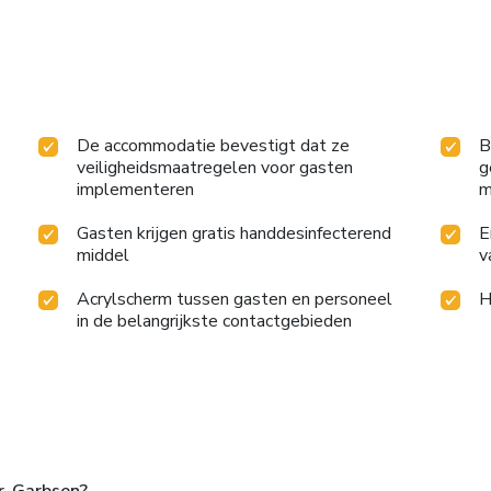
De accommodatie bevestigt dat ze
B
veiligheidsmaatregelen voor gasten
g
implementeren
m
Gasten krijgen gratis handdesinfecterend
E
middel
v
Acrylscherm tussen gasten en personeel
H
in de belangrijkste contactgebieden