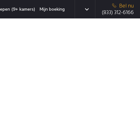
Bel nu
epen (9+ kamers)
Mijn boeking
(833) 312-6166