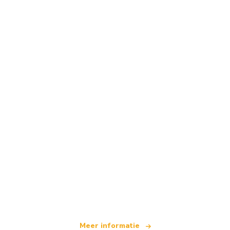
Wij zijn een onafhankelijk reisnetwerk
dat wereldwijd meer dan 100.000 hotels aanbiedt
Meer informatie