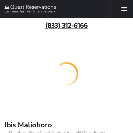
Een onafhankelijk reisnetwerk
(833) 312-6166
Ibis Malioboro
Jl. Malioboro No. 52 - 58, Yogyakarta, 55001, Indonesia