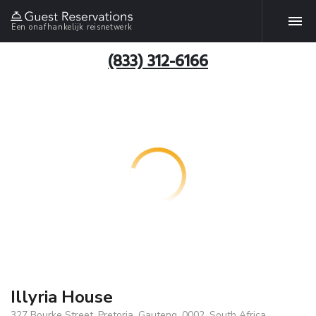
Een onafhankelijk reisnetwerk
(833) 312-6166
Illyria House
327 Bourke Street, Pretoria, Gauteng, 0002, South Africa