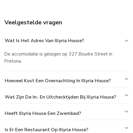
(surcharge). At Illyria House, enjoy a satisfying meal at the
restaurant. Quench your thirst with your favorite drink at
the bar/lounge. A complimentary English breakfast is
Veelgestelde vragen
served daily from 8:00 AM to 10:00 AM. Featured
amenities include a business center, express check-in, and
express check-out. Event facilities at this hotel consist of
Wat Is Het Adres Van Illyria House?
conference space and a meeting room. A roundtrip airport
shuttle is provided for a surcharge (available 24 hours), and
De accomodatie is gelegen op 327 Bourke Street in
free valet parking is available onsite.
Pretoria.
Hoeveel Kost Een Overnachting In Illyria House?
Wat Zijn De In- En Uitchecktijden Bij Illyria House?
Heeft Illyria House Een Zwembad?
Is Er Een Restaurant Op Illyria House?