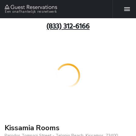
Een onafhankelijk reisnetwerk
(833) 312-6166
Kissamia Rooms
Parodos Tompazi Street - Telonio Beach, Kissamos, 73400,