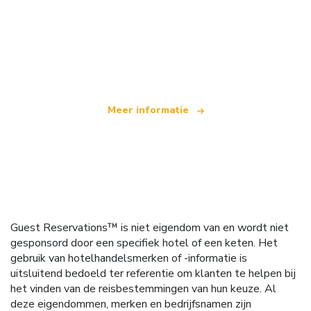
Wij zijn een onafhankelijk reisnetwerk
dat wereldwijd meer dan 100.000 hotels aanbiedt
Meer informatie
Guest Reservations™ is niet eigendom van en wordt niet
gesponsord door een specifiek hotel of een keten. Het
gebruik van hotelhandelsmerken of -informatie is
uitsluitend bedoeld ter referentie om klanten te helpen bij
het vinden van de reisbestemmingen van hun keuze. Al
deze eigendommen, merken en bedrijfsnamen zijn