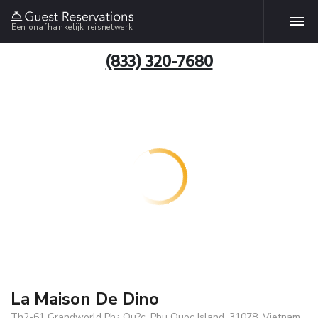
Een onafhankelijk reisnetwerk
(833) 320-7680
La Maison De Dino
Th2-61 Grandworld Ph¿ Qu?c, Phu Quoc Island, 31078, Vietnam