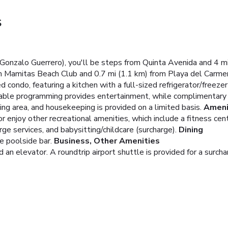
S
(Gonzalo Guerrero), you'll be steps from Quinta Avenida and 4 
om Mamitas Beach Club and 0.7 mi (1.1 km) from Playa del Carme
d condo, featuring a kitchen with a full-sized refrigerator/freeze
 cable programming provides entertainment, while complimentary
ing area, and housekeeping is provided on a limited basis.
Ameni
 enjoy other recreational amenities, which include a fitness cent
ge services, and babysitting/childcare (surcharge).
Dining
he poolside bar.
Business, Other Amenities
n elevator. A roundtrip airport shuttle is provided for a surcharg