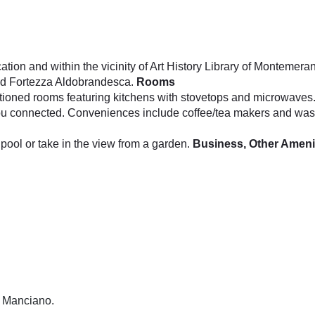
ation and within the vicinity of Art History Library of Montemer
and Fortezza Aldobrandesca.
Rooms
ditioned rooms featuring kitchens with stovetops and microwave
 you connected. Conveniences include coffee/tea makers and wa
pool or take in the view from a garden.
Business, Other Ameni
n Manciano.