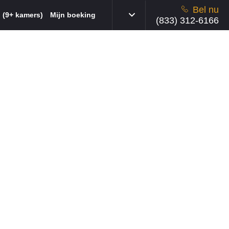
Bel nu
 (9+ kamers)
Mijn boeking
(833) 312-6166