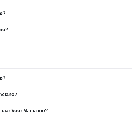
no?
ano?
no?
anciano?
ikbaar Voor Manciano?