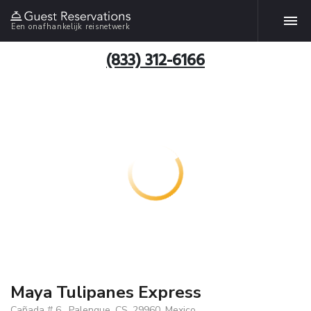
Een onafhankelijk reisnetwerk
(833) 312-6166
Maya Tulipanes Express
Cañada # 6 , Palenque, CS, 29960, Mexico