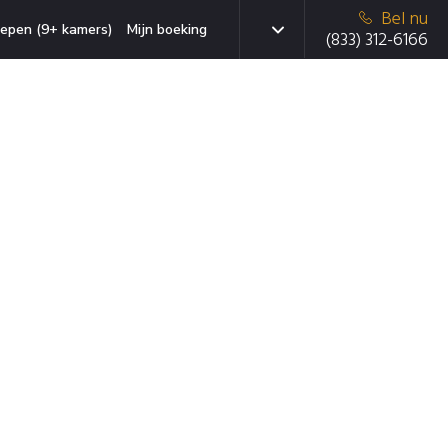
Bel nu
epen (9+ kamers)
Mijn boeking
(833) 312-6166