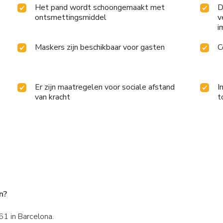
Het pand wordt schoongemaakt met
D
ontsmettingsmiddel
v
i
Maskers zijn beschikbaar voor gasten
C
Er zijn maatregelen voor sociale afstand
I
van kracht
t
n?
61 in Barcelona.