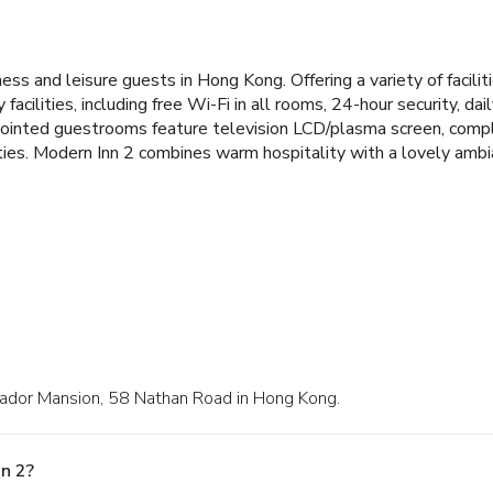
ess and leisure guests in Hong Kong. Offering a variety of facilit
 facilities, including free Wi-Fi in all rooms, 24-hour security, 
pointed guestrooms feature television LCD/plasma screen, complim
ities. Modern Inn 2 combines warm hospitality with a lovely am
irador Mansion, 58 Nathan Road in Hong Kong.
n 2?