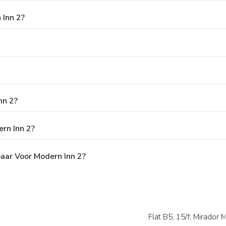
 Inn 2?
nn 2?
rn Inn 2?
baar Voor Modern Inn 2?
Flat B5, 15/f, Mirador