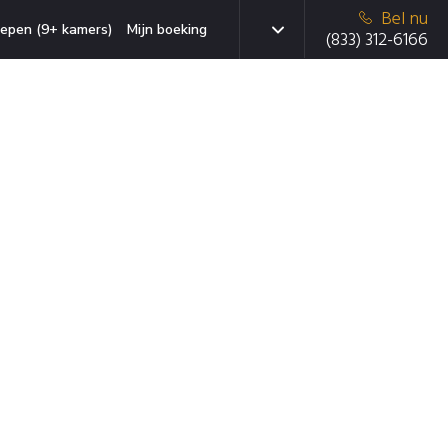
Bel nu
epen (9+ kamers)
Mijn boeking
(833) 312-6166