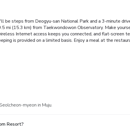
'll be steps from Deogyu-san National Park and a 3-minute driv
9.5 mi (15.3 km) from Taekwondowon Observatory. Make yourself
reless Internet access keeps you connected, and flat-screen tel
ping is provided on a limited basis. Enjoy a meal at the restaura
 Seolcheon-myeon in Muju.
bom Resort?