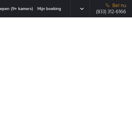
Bel nu
epen (9+ kamers)
Mijn boeking
(833) 312-6166