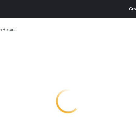
Gro
m Resort