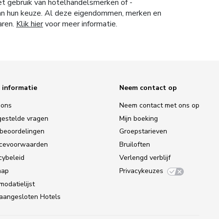
et gebruik van hotelhandelsmerken of -
 van hun keuze. Al deze eigendommen, merken en
aren.
Klik hier
voor meer informatie.
 informatie
Neem contact op
 ons
Neem contact met ons op
gestelde vragen
Mijn boeking
tbeoordelingen
Groepstarieven
icevoorwaarden
Bruiloften
cybeleid
Verlengd verblijf
map
Privacykeuzes
odatielijst
-aangesloten Hotels