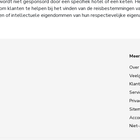
ordt niet gesponsord door een specifiek hotel of een keten. H
tie om klanten te helpen bij het vinden van de reisbestemmingen
en of intellectuele eigendommen van hun respectievelijke eigen
Meer
Over
Veel
Klan
Serv
Priva
Site
Accom
Niet