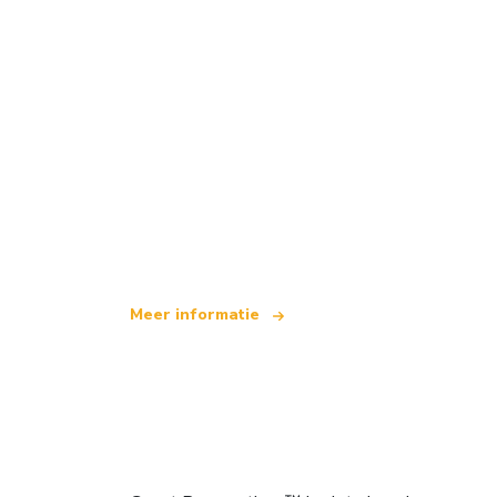
Wij zijn een onafhankelijk reisnetwerk
dat wereldwijd meer dan 100.000 hotel
Meer informatie