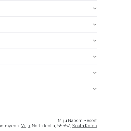
Muju Nabom Resort
eon-myeon,
Muju
, North Jeolla, 55557,
South Korea