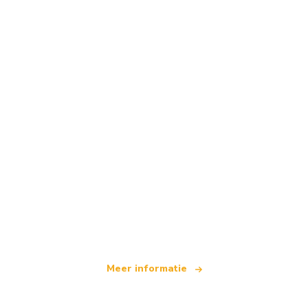
Wij zijn een onafhankelijk reisnetwerk
dat wereldwijd meer dan 100.000 hotels aanbiedt
Meer informatie