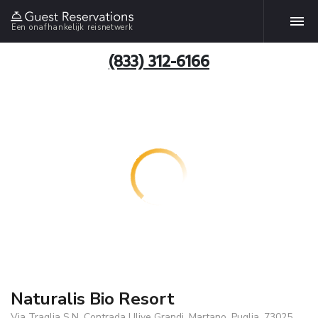
Een onafhankelijk reisnetwerk
(833) 312-6166
Naturalis Bio Resort
Via Traglia S.N. Contrada Ulive Grandi, Martano, Puglia, 73025,