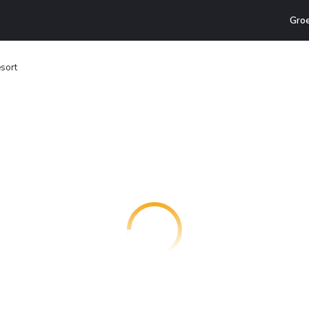
Gro
esort