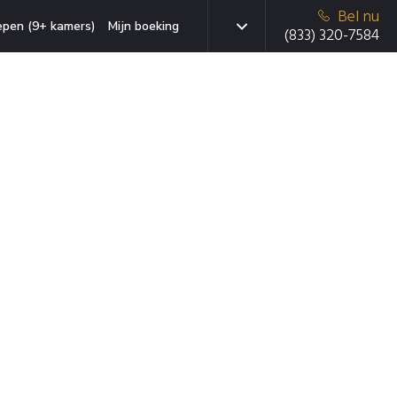
Bel nu
epen (9+ kamers)
Mijn boeking
(833) 320-7584