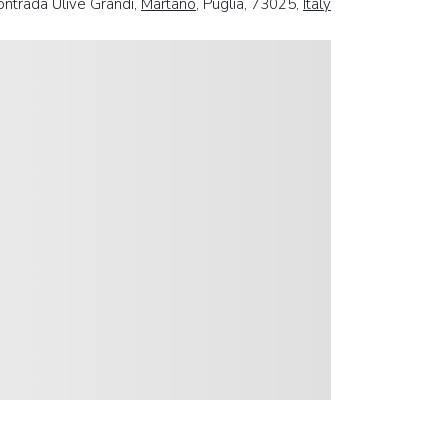
Contrada Ulive Grandi,
Martano
, Puglia, 73025,
Italy