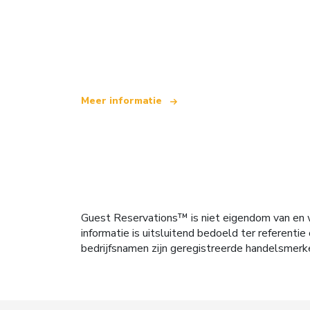
Wij zijn een onafhankelijk reisnetwerk
dat wereldwijd meer dan 100.000 hotel
Meer informatie
Guest Reservations™ is niet eigendom van en w
informatie is uitsluitend bedoeld ter referen
bedrijfsnamen zijn geregistreerde handelsmerk