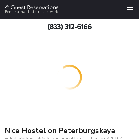
Een onafhankelijk reisnetwerk
(833) 312-6166
Nice Hostel on Peterburgskaya
Peterburgskaya, 40b, Kazan, Republic of Tatarstan, 420107,