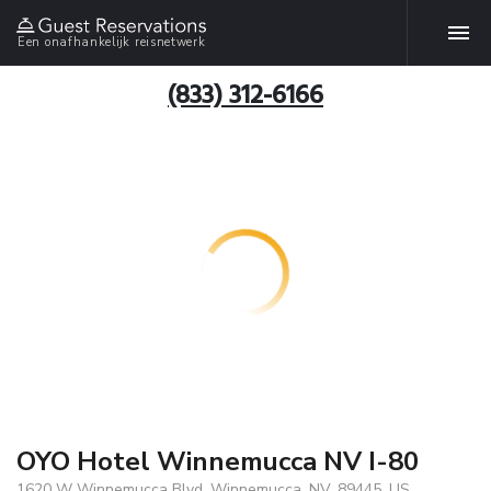
Een onafhankelijk reisnetwerk
(833) 312-6166
OYO Hotel Winnemucca NV I-80
1620 W Winnemucca Blvd, Winnemucca, NV, 89445, US