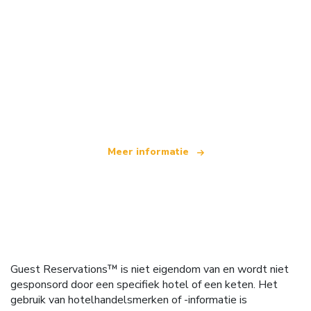
Wij zijn een onafhankelijk reisnetwerk
dat wereldwijd meer dan 100.000 hotels aanbiedt
Meer informatie
Guest Reservations™ is niet eigendom van en wordt niet
gesponsord door een specifiek hotel of een keten. Het
gebruik van hotelhandelsmerken of -informatie is