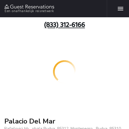
Een onafhankelijk reisnetwerk
(833) 312-6166
Palacio Del Mar
Rafailovici bb , obala Budva, 85312, Montenegro , Budva, 85310,