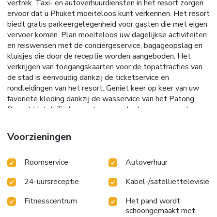
vertrek. Taxi- en autoverhuurdiensten in het resort zorgen
ervoor dat u Phuket moeiteloos kunt verkennen. Het resort
biedt gratis parkeergelegenheid voor gasten die met eigen
vervoer komen. Plan moeiteloos uw dagelijkse activiteiten
en reiswensen met de conciërgeservice, bagageopslag en
kluisjes die door de receptie worden aangeboden. Het
verkrijgen van toegangskaarten voor de topattracties van
de stad is eenvoudig dankzij de ticketservice en
rondleidingen van het resort. Geniet keer op keer van uw
favoriete kleding dankzij de wasservice van het Patong
Resort Hotel. Tijdens ontspannende dagen en avonden
zorgen voorzieningen op de kamer, zoals roomservice en
dagelijkse schoonmaak, ervoor dat u uw verblijf op de
Voorzieningen
kamer optimaal kunt benutten. Voor kleine of onverwachte
behoeften kunnen de gemakswinkels direct inspelen op uw
Roomservice
Autoverhuur
wensen, zonder dat u het resort hoeft te verlaten. Het
resort is volledig rookvrij. Roken is uitsluitend toegestaan
24-uursreceptie
Kabel-/satelliettelevisie
in een beperkt aantal aangewezen zones. Elke kamer is
ontworpen met oog voor gezelligheid en biedt een scala
Fitnesscentrum
Het pand wordt
aan voorzieningen die een goede nachtrust garanderen,
schoongemaakt met
terwijl het comfortniveau behouden blijft. Voor een nog