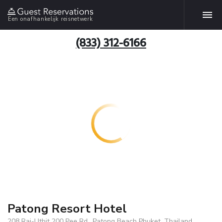
Een onafhankelijk reisnetwerk
(833) 312-6166
Patong Resort Hotel
208 Raj-Uthit 200 Pee Rd., Patong Beach Phuket, Thailand,