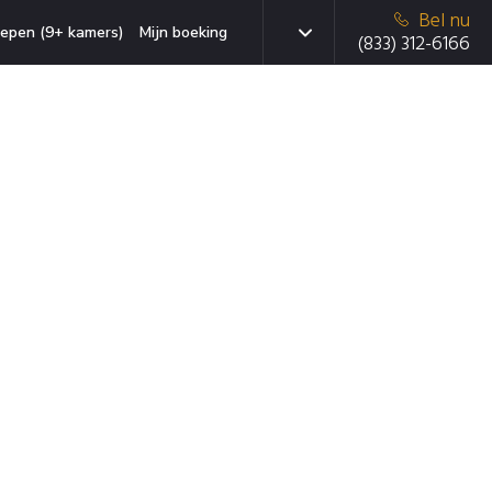
Bel nu
epen (9+ kamers)
Mijn boeking
(833) 312-6166