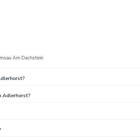
Ramsau Am Dachstein.
Adlerhorst?
n Adlerhorst?
?