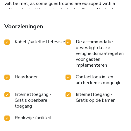
will be met, as some guestrooms are equipped with a
refrigerator, bottled water, instant coffee and instant
tea.Langkawi Primrose Seaview offers a hair dryer and
toiletries in the restrooms of specific accommodations.
Voorzieningen
Indulge in the numerous pursuits available at Langkawi
Primrose Seaview.During your stay, the bungalow provides
Kabel-/satelliettelevisie
De accommodatie
direct access to a beach, ensuring you remain near the sea
bevestigt dat ze
throughout your visit.
veiligheidsmaatregelen
voor gasten
implementeren
Haardroger
Contactloos in- en
uitchecken is mogelijk
Internettoegang -
Internettoegang -
Gratis openbare
Gratis op de kamer
toegang
Rookvrije faciliteit