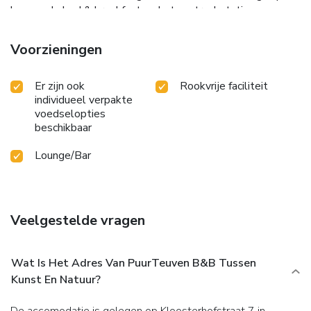
km van de bed & breakfast en het centraal station van
Aken ligt op 20 km afstand.
Voorzieningen
Er zijn ook
Rookvrije faciliteit
individueel verpakte
voedselopties
beschikbaar
Lounge/Bar
Veelgestelde vragen
Wat Is Het Adres Van PuurTeuven B&B Tussen
Kunst En Natuur?
De accomodatie is gelegen op Kloosterhofstraat 7 in