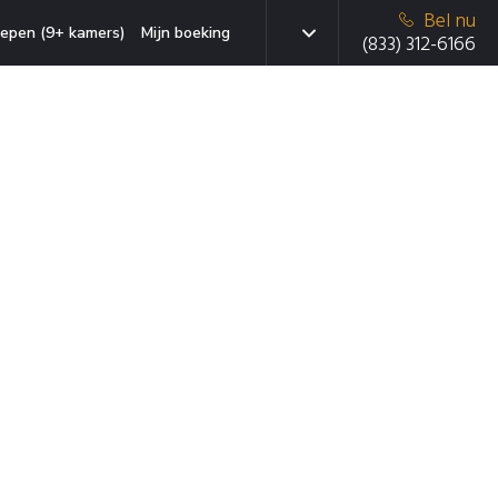
Bel nu
epen (9+ kamers)
Mijn boeking
(833) 312-6166