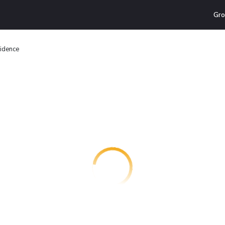
Gro
idence