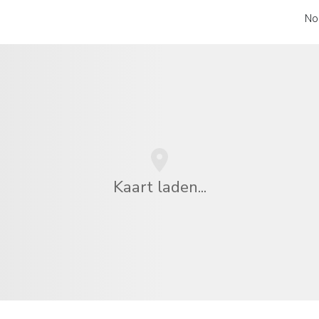
No
Kaart laden...