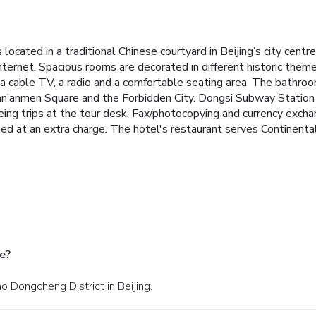
located in a traditional Chinese courtyard in Beijing’s city centr
nternet.
Spacious rooms are decorated in different historic the
a cable TV, a radio and a comfortable seating area. The bathroom
ian’anmen Square and the Forbidden City. Dongsi Subway Station
ing trips at the tour desk. Fax/photocopying and currency exchan
ded at an extra charge.
The hotel's restaurant serves Continental 
e?
o Dongcheng District in Beijing.