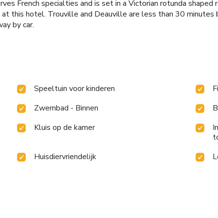
ves French specialties and is set in a Victorian rotunda shaped r
s at this hotel. Trouville and Deauville are less than 30 minutes
ay by car.
Speeltuin voor kinderen
F
Zwembad - Binnen
B
Kluis op de kamer
I
t
Huisdiervriendelijk
L