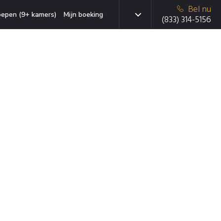
Bel nu
oepen (9+ kamers)
Mijn boeking
(833) 314-5156