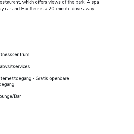
estaurant, which offers views of the park. A spa
 by car and Honfleur is a 20-minute drive away.
itnesscentrum
abysitservices
nternettoegang - Gratis openbare
oegang
ounge/Bar