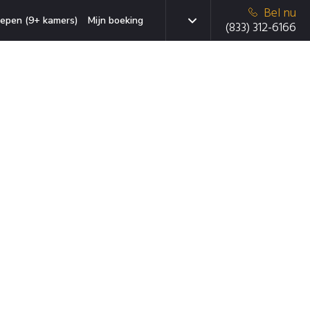
Bel nu
epen (9+ kamers)
Mijn boeking
(833) 312-6166