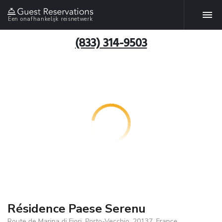
Een onafhankelijk reisnetwerk
(833) 314-9503
Résidence Paese Serenu
Route de Marina di Fiori, Porto-Vecchio, 20137, France