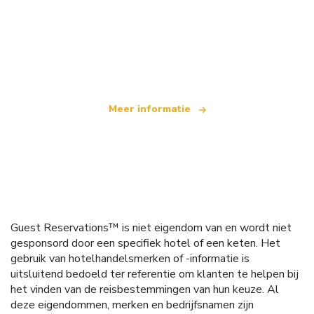
Wij zijn een onafhankelijk reisnetwerk
dat wereldwijd meer dan 100.000 hotels aanbiedt
Meer informatie
Guest Reservations™ is niet eigendom van en wordt niet
gesponsord door een specifiek hotel of een keten. Het
gebruik van hotelhandelsmerken of -informatie is
uitsluitend bedoeld ter referentie om klanten te helpen bij
het vinden van de reisbestemmingen van hun keuze. Al
deze eigendommen, merken en bedrijfsnamen zijn