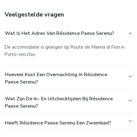
Additional amenities at this residence include
complimentary wireless Internet access, concierge services,
Veelgestelde vragen
and babysitting/childcare (surcharge).
EPS Dining
For lunch or dinner, stop by Le Marina, a restaurant that
specializes in local cuisine. You can also grab snacks at the
Wat Is Het Adres Van Résidence Paese Serenu?
coffee shop/café. Relax with your favorite drink at the
bar/lounge or the beach bar. Buffet breakfasts are available
De accomodatie is gelegen op Route de Marina di Fiori in
daily from 7:30 AM to 10 AM for a fee.
EPS Business,
Porto-Vecchio.
Other Amenities
Featured amenities include a computer station, a 24-hour
front desk, and multilingual staff. Free self parking is
Hoeveel Kost Een Overnachting In Résidence
available onsite.
Paese Serenu?
Wat Zijn De In- En Uitchecktijden Bij Résidence
Paese Serenu?
Heeft Résidence Paese Serenu Een Zwembad?