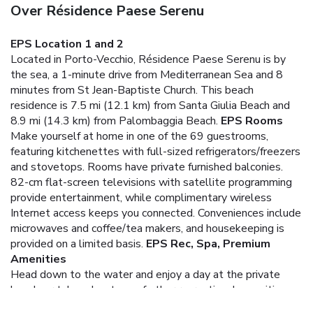
Over Résidence Paese Serenu
EPS Location 1 and 2
Located in Porto-Vecchio, Résidence Paese Serenu is by
the sea, a 1-minute drive from Mediterranean Sea and 8
minutes from St Jean-Baptiste Church. This beach
residence is 7.5 mi (12.1 km) from Santa Giulia Beach and
8.9 mi (14.3 km) from Palombaggia Beach.
EPS Rooms
Make yourself at home in one of the 69 guestrooms,
featuring kitchenettes with full-sized refrigerators/freezers
and stovetops. Rooms have private furnished balconies.
82-cm flat-screen televisions with satellite programming
provide entertainment, while complimentary wireless
Internet access keeps you connected. Conveniences include
microwaves and coffee/tea makers, and housekeeping is
provided on a limited basis.
EPS Rec, Spa, Premium
Amenities
Head down to the water and enjoy a day at the private
beach, or take advantage of other recreational amenities
including outdoor tennis courts and an outdoor pool.