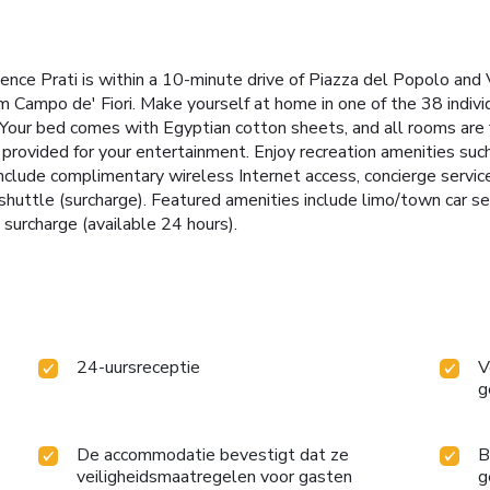
ce Prati is within a 10-minute drive of Piazza del Popolo and V
om Campo de' Fiori. Make yourself at home in one of the 38 indiv
. Your bed comes with Egyptian cotton sheets, and all rooms are
 provided for your entertainment. Enjoy recreation amenities such
include complimentary wireless Internet access, concierge servic
 shuttle (surcharge). Featured amenities include limo/town car s
a surcharge (available 24 hours).
24-uursreceptie
V
g
De accommodatie bevestigt dat ze
B
veiligheidsmaatregelen voor gasten
g