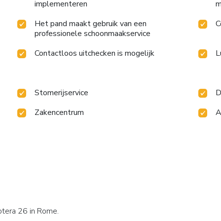
implementeren
m
Het pand maakt gebruik van een
C
professionele schoonmaakservice
Contactloos uitchecken is mogelijk
L
Stomerijservice
D
Zakencentrum
A
otera 26 in Rome.