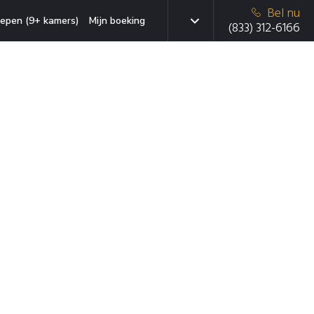
Bel nu
epen (9+ kamers)
Mijn boeking
(833) 312-6166