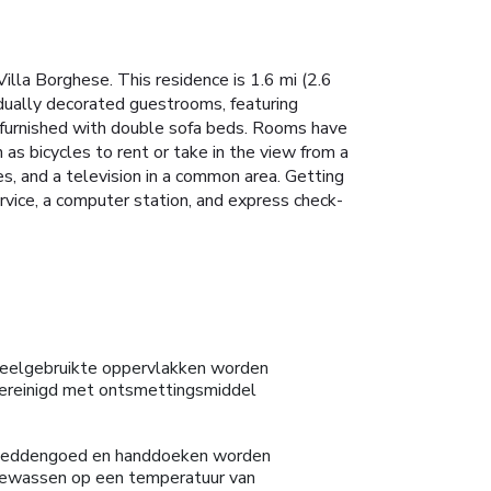
illa Borghese. This residence is 1.6 mi (2.6
idually decorated guestrooms, featuring
 furnished with double sofa beds. Rooms have
 as bicycles to rent or take in the view from a
es, and a television in a common area. Getting
ervice, a computer station, and express check-
eelgebruikte oppervlakken worden
ereinigd met ontsmettingsmiddel
eddengoed en handdoeken worden
ewassen op een temperatuur van