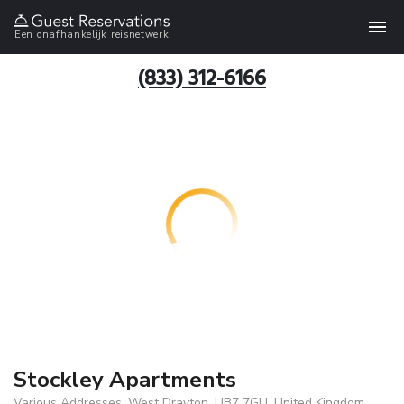
Een onafhankelijk reisnetwerk
(833) 312-6166
Stockley Apartments
Various Addresses, West Drayton, UB7 7GU, United Kingdom