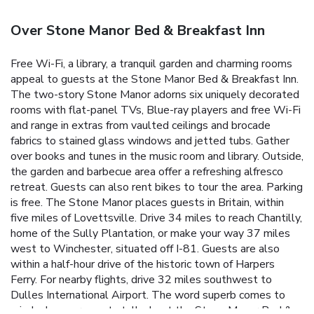
Over Stone Manor Bed & Breakfast Inn
Free Wi-Fi, a library, a tranquil garden and charming rooms
appeal to guests at the Stone Manor Bed & Breakfast Inn.
The two-story Stone Manor adorns six uniquely decorated
rooms with flat-panel TVs, Blue-ray players and free Wi-Fi
and range in extras from vaulted ceilings and brocade
fabrics to stained glass windows and jetted tubs. Gather
over books and tunes in the music room and library. Outside,
the garden and barbecue area offer a refreshing alfresco
retreat. Guests can also rent bikes to tour the area. Parking
is free. The Stone Manor places guests in Britain, within
five miles of Lovettsville. Drive 34 miles to reach Chantilly,
home of the Sully Plantation, or make your way 37 miles
west to Winchester, situated off I-81. Guests are also
within a half-hour drive of the historic town of Harpers
Ferry. For nearby flights, drive 32 miles southwest to
Dulles International Airport. The word superb comes to
mind when our guests talk about the Stone Manor Bed &