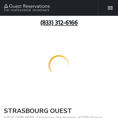
Een onafhankelijk reisnetwerk
(833) 312-6166
STRASBOURG OUEST
6 RUE CERF BERR, Strasbourg-Hautepierre, 67200, France