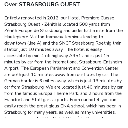
Over STRASBOURG OUEST
Entirely renovated in 2012, our Hotel Première Classe
Strasbourg Ouest - Zénith is located 500 yards from
Zénith Europe de Strasbourg and under half a mile from the
Hautepierre Maillon tramway terminus leading to
downtown (line A) and the SNCF Strasbourg Roethig train
station just 10 minutes away. The hotel is easily
accessible by exit 4 off highway A351 and is just 15
minutes by car from the International Strasbourg-Entzheim
Airport. The European Parliament and Convention Center
are both just 10 minutes away from our hotel by car.
The
German border is 6 miles away, which is just 13 minutes by
car from Strasbourg. We are located just 40 minutes by car
from the famous Europa Theme Park, and 2 hours from the
Francfort and Stuttgart airports. From our hotel, you can
easily reach the prestigious ENA school, which has been in
Strasbourg for many years, as well as many universities.
The environment of the Hotel Première Classe de
Strasbourg Ouest - Zénith is rich and varied. Within walking