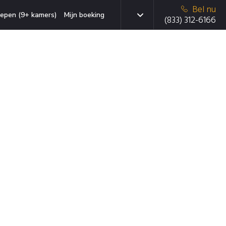
Bel nu
epen (9+ kamers)
Mijn boeking
(833) 312-6166