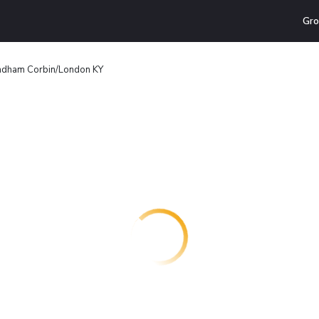
Gro
ndham Corbin/London KY