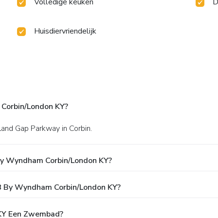
Volledige keuken
D
Huisdiervriendelijk
Corbin/London KY?
and Gap Parkway in Corbin.
 By Wyndham Corbin/London KY?
r 8 By Wyndham Corbin/London KY?
 KY Een Zwembad?