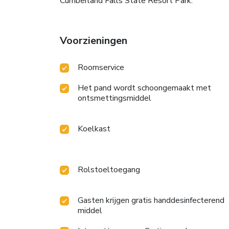
Cumberland Falls State Resort Park.
Voorzieningen
Roomservice
Het pand wordt schoongemaakt met
ontsmettingsmiddel
Koelkast
Rolstoeltoegang
Gasten krijgen gratis handdesinfecterend
middel