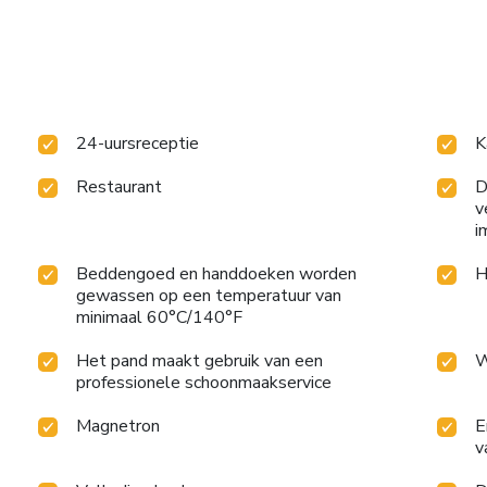
24-uursreceptie
K
Restaurant
D
v
i
Beddengoed en handdoeken worden
H
gewassen op een temperatuur van
minimaal 60°C/140°F
Het pand maakt gebruik van een
W
professionele schoonmaakservice
Magnetron
E
v