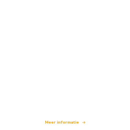
Wij zijn een onafhankelijk reisnetwerk
dat wereldwijd meer dan 100.000 hotels aanbiedt
Meer informatie