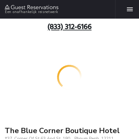
Een onafhankelijk reisnetwerk
(833) 312-6166
The Blue Corner Boutique Hotel
#37, Corner Of St 63 And St. 180, , Phnum Penh, 12211,