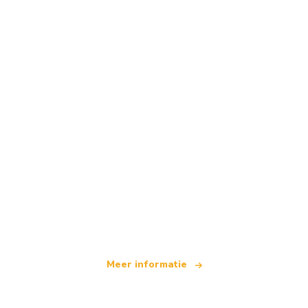
Wij zijn een onafhankelijk reisnetwerk
dat wereldwijd meer dan 100.000 hotels aanbiedt
Meer informatie