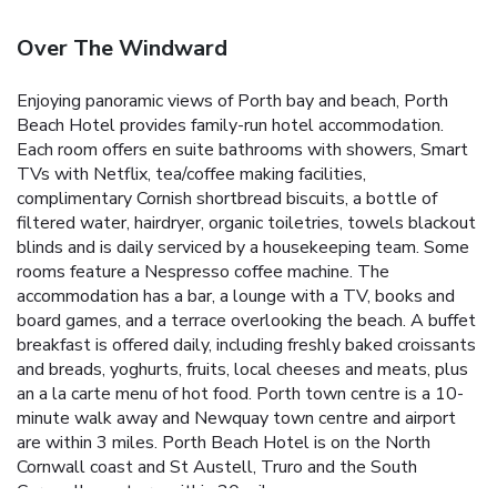
Over The Windward
Enjoying panoramic views of Porth bay and beach, Porth
Beach Hotel provides family-run hotel accommodation.
Each room offers en suite bathrooms with showers, Smart
TVs with Netflix, tea/coffee making facilities,
complimentary Cornish shortbread biscuits, a bottle of
filtered water, hairdryer, organic toiletries, towels blackout
blinds and is daily serviced by a housekeeping team. Some
rooms feature a Nespresso coffee machine.
The
accommodation has a bar, a lounge with a TV, books and
board games, and a terrace overlooking the beach. A buffet
breakfast is offered daily, including freshly baked croissants
and breads, yoghurts, fruits, local cheeses and meats, plus
an a la carte menu of hot food.
Porth town centre is a 10-
minute walk away and Newquay town centre and airport
are within 3 miles. Porth Beach Hotel is on the North
Cornwall coast and St Austell, Truro and the South
Cornwall coast are within 20 miles.