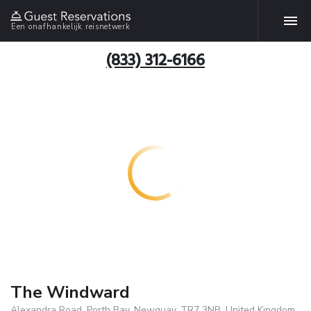
Een onafhankelijk reisnetwerk
(833) 312-6166
The Windward
Alexandra Road, Porth Bay, Newquay, TR7 3NB, United Kingdom