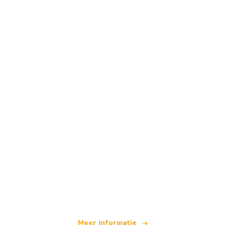
Wij zijn een onafhankelijk reisnetwerk
dat wereldwijd meer dan 100.000 hotels aanbiedt
Meer informatie