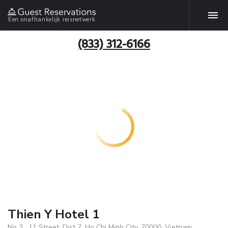
Een onafhankelijk reisnetwerk
(833) 312-6166
Thien Y Hotel 1
No 3 , 11 Street, Dist 7, Ho Chi Minh City, 70000, Vietnam