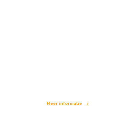
Wij zijn een onafhankelijk reisnetwerk
dat wereldwijd meer dan 100.000 hotels aanbiedt
Meer informatie