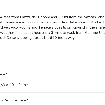
84 feet from Piazza del Popolo and 1.2 mi from the Vatican, Vic
 rooms are air conditioned and include a flat-screen TV, a kettl
rdryer. Vico Rooms and Terrace's guests can unwind in the share
ir weather. The guest house is a 3-minute walk from Flaminio Un
a del Corso shopping street is 1640 feet away.
ace?
a Vico 40 in Rome.
ms And Terrace?