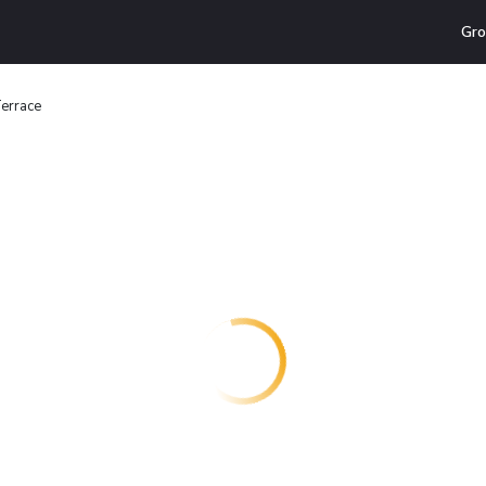
Gro
errace