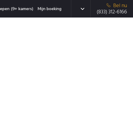
Bel nu
epen (9+ kamers)
Mijn boeking
(833) 312-6166