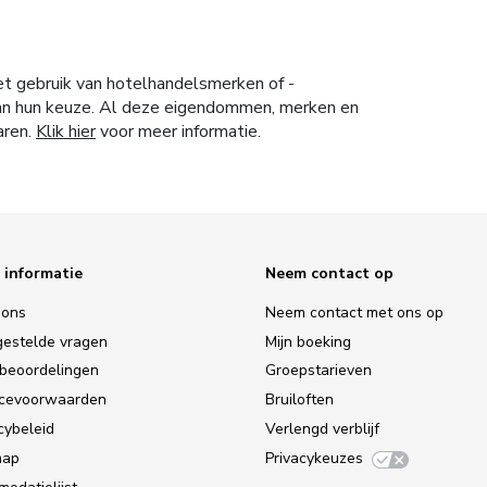
et gebruik van hotelhandelsmerken of -
 van hun keuze. Al deze eigendommen, merken en
aren.
Klik hier
voor meer informatie.
 informatie
Neem contact op
 ons
Neem contact met ons op
gestelde vragen
Mijn boeking
tbeoordelingen
Groepstarieven
icevoorwaarden
Bruiloften
cybeleid
Verlengd verblijf
map
Privacykeuzes