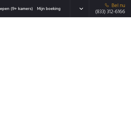
Bel nu
epen (9+ kamers)
Mijn boeking
(833) 312-6166