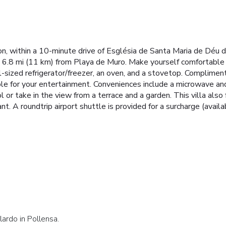
cation, within a 10-minute drive of Església de Santa Maria de Dé
d 6.8 mi (11 km) from Playa de Muro. Make yourself comfortable in
ull-sized refrigerator/freezer, an oven, and a stovetop. Complime
ble for your entertainment. Conveniences include a microwave a
 or take in the view from a terrace and a garden. This villa also 
ant. A roundtrip airport shuttle is provided for a surcharge (availa
ardo in Pollensa.