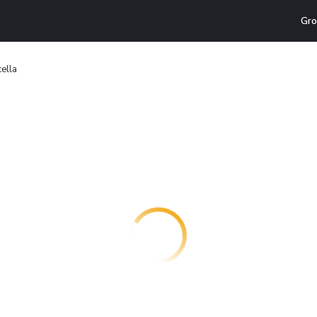
Gro
cella