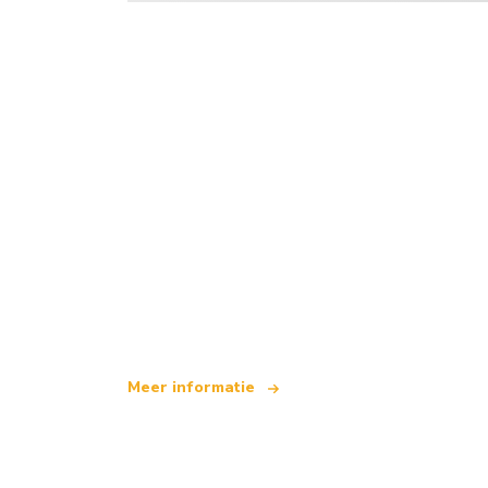
Wij zijn een onafhankelijk reisnetwerk
dat wereldwijd meer dan 100.000 hotel
Meer informatie