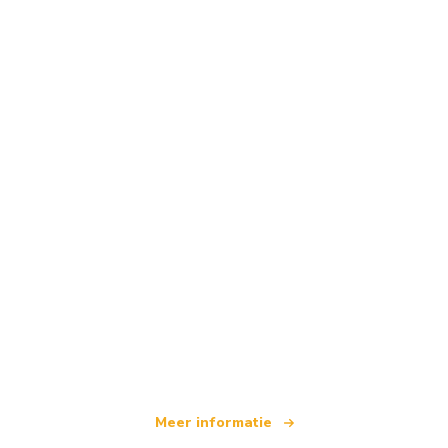
Wij zijn een onafhankelijk reisnetwerk
dat wereldwijd meer dan 100.000 hotels aanbiedt
Meer informatie