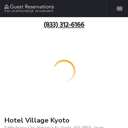
Een onafhankelijk reisnetwerk
(833) 312-6166
Hotel Village Kyoto
5 Mibubojou-Cho, Nakagyo-Ku, Kyoto, 604-8804, Japan