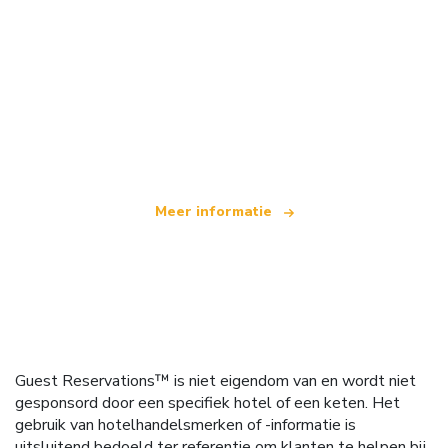
Wij zijn een onafhankelijk reisnetwerk
dat wereldwijd meer dan 100.000 hotels aanbiedt
Meer informatie
Guest Reservations™ is niet eigendom van en wordt niet
gesponsord door een specifiek hotel of een keten. Het
gebruik van hotelhandelsmerken of -informatie is
uitsluitend bedoeld ter referentie om klanten te helpen bij