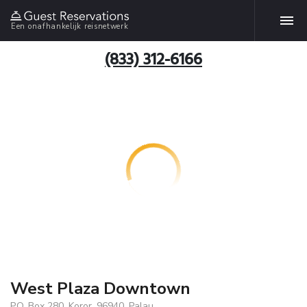
Een onafhankelijk reisnetwerk
(833) 312-6166
West Plaza Downtown
P.O. Box 280, Koror, 96940, Palau