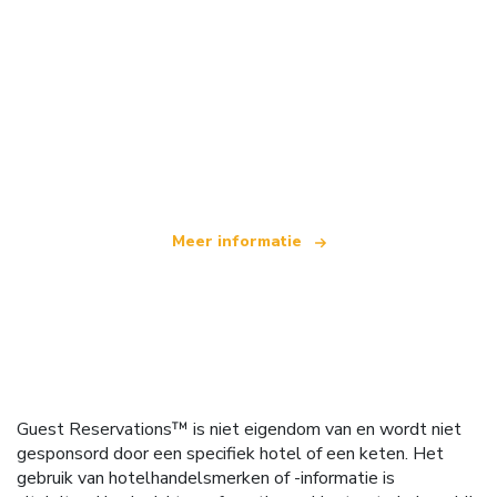
Wij zijn een onafhankelijk reisnetwerk
dat wereldwijd meer dan 100.000 hotels aanbiedt
Meer informatie
Guest Reservations™ is niet eigendom van en wordt niet
gesponsord door een specifiek hotel of een keten. Het
gebruik van hotelhandelsmerken of -informatie is