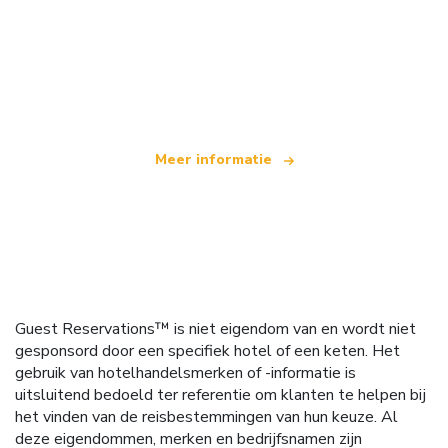
Wij zijn een onafhankelijk reisnetwerk
dat wereldwijd meer dan 100.000 hotels aanbiedt
Meer informatie
Guest Reservations™ is niet eigendom van en wordt niet
gesponsord door een specifiek hotel of een keten. Het
gebruik van hotelhandelsmerken of -informatie is
uitsluitend bedoeld ter referentie om klanten te helpen bij
het vinden van de reisbestemmingen van hun keuze. Al
deze eigendommen, merken en bedrijfsnamen zijn