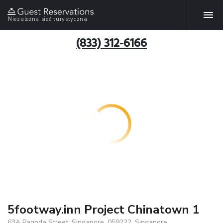
Niezależna sieć turystyczna
(833) 312-6166
5footway.inn Project Chinatown 1
63A Pagoda Street, Singapore, 059222, Singapore