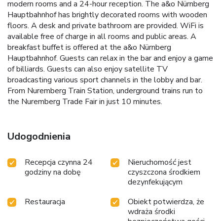
modern rooms and a 24-hour reception. The a&o Nürnberg
Hauptbahnhof has brightly decorated rooms with wooden
floors. A desk and private bathroom are provided. WiFi is
available free of charge in all rooms and public areas. A
breakfast buffet is offered at the a&o Nürnberg
Hauptbahnhof. Guests can relax in the bar and enjoy a game
of billiards. Guests can also enjoy satellite TV
broadcasting various sport channels in the lobby and bar.
From Nuremberg Train Station, underground trains run to
the Nuremberg Trade Fair in just 10 minutes.
Udogodnienia
Recepcja czynna 24
Nieruchomość jest
godziny na dobę
czyszczona środkiem
dezynfekującym
Restauracja
Obiekt potwierdza, że
wdraża środki