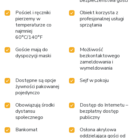
bezpieczeństwa gości
Pościel i ręczniki
Obiekt korzysta z
pierzemy w
profesjonalnej usługi
temperaturze co
sprzątania
najmniej
60°C/140°F
Goście mają do
Możliwość
dyspozycji maski
bezkontaktowego
zameldowania i
wymeldowania
Dostępne są opcje
Sejf w pokoju
żywności pakowanej
pojedynczo
Obowiązują środki
Dostęp do Internetu –
dystansu
bezpłatny dostęp
społecznego
publiczny
Bankomat
Osłona akrylowa
oddzielająca gości od