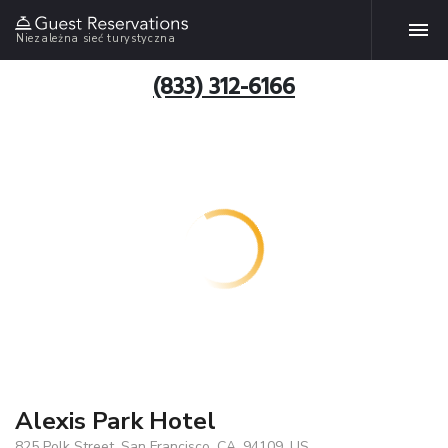
Niezależna sieć turystyczna
(833) 312-6166
Alexis Park Hotel
825 Polk Street, San Francisco, CA, 94109, US