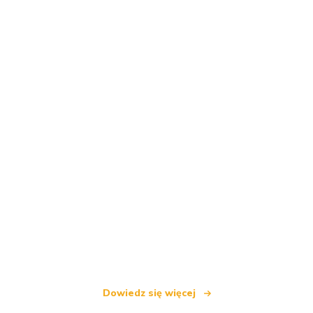
Jesteśmy niezależną siecią turystyczną
oferującą ponad 100 000 hoteli na całym świecie
Dowiedz się więcej