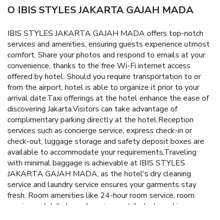
O IBIS STYLES JAKARTA GAJAH MADA
IBIS STYLES JAKARTA GAJAH MADA offers top-notch
services and amenities, ensuring guests experience utmost
comfort. Share your photos and respond to emails at your
convenience, thanks to the free Wi-Fi internet access
offered by hotel. Should you require transportation to or
from the airport, hotel is able to organize it prior to your
arrival date.Taxi offerings at the hotel enhance the ease of
discovering Jakarta.Visitors can take advantage of
complimentary parking directly at the hotel.Reception
services such as concierge service, express check-in or
check-out, luggage storage and safety deposit boxes are
available to accommodate your requirements.Traveling
with minimal baggage is achievable at IBIS STYLES
JAKARTA GAJAH MADA, as the hotel's dry cleaning
service and laundry service ensures your garments stay
fresh. Room amenities like 24-hour room service, room
service and daily housekeeping contribute to making a
perfect selection for your stay.The hotel maintains a