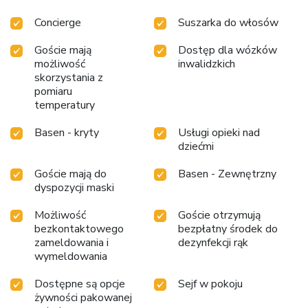
at the cafe situated within hotel. Should you prefer not to
venture out for a meal, the enticing culinary choices at hotel
Concierge
Suszarka do włosów
are always available for your satisfaction. Experience an
Goście mają
Dostęp dla wózków
unforgettable evening with your fellow travelers just a
możliwość
inwalidzkich
short distance away, at hotel's bar. Indulge in the numerous
skorzystania z
pursuits available at IBIS STYLES JAKARTA GAJAH
pomiaru
MADA.Unwind after a long day by stopping by massage
temperatury
and spa to rejuvenate your senses.Each day at hotel,
immerse yourself in the invigorating waters of the pool,
Basen - kryty
Usługi opieki nad
perfect for a rejuvenating plunge or a series of revitalizing
dziećmi
laps.
Goście mają do
Basen - Zewnętrzny
dyspozycji maski
Możliwość
Goście otrzymują
bezkontaktowego
bezpłatny środek do
zameldowania i
dezynfekcji rąk
wymeldowania
Dostępne są opcje
Sejf w pokoju
żywności pakowanej