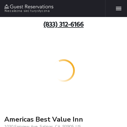
Niezależna sieć turystyczna
(833) 312-6166
Americas Best Value Inn
1030 Fairview Ave, Salinas, CA, 93905, US