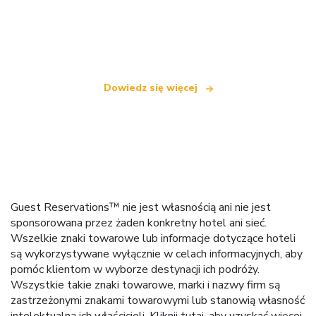
Jesteśmy niezależną siecią turystyczną
oferującą ponad 100 000 hoteli na całym świecie
Dowiedz się więcej
Guest Reservations™ nie jest własnością ani nie jest
sponsorowana przez żaden konkretny hotel ani sieć.
Wszelkie znaki towarowe lub informacje dotyczące hoteli
są wykorzystywane wyłącznie w celach informacyjnych, aby
pomóc klientom w wyborze destynacji ich podróży.
Wszystkie takie znaki towarowe, marki i nazwy firm są
zastrzeżonymi znakami towarowymi lub stanowią własność