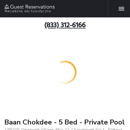
Niezależna sieć turystyczna
(833) 312-6166
Baan Chokdee - 5 Bed - Private Pool
138/105 Viewpoint Village, Moo 12, Chaiyapruek Soi 1 , Pattaya,