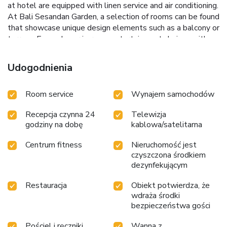
at hotel are equipped with linen service and air conditioning.
At Bali Sesandan Garden, a selection of rooms can be found
that showcase unique design elements such as a balcony or
terrace. Expand your in-room entertainment choices with
various amenities, such as television offered in certain
accommodations. It is worth noting that certain guest
Udogodnienia
bathrooms feature a hair dryer, toiletries and towels for
your convenience. Each morning at Bali Sesandan Garden, a
Room service
Wynajem samochodów
scrumptious, homemade breakfast kick-starts the
day.During your visit, indulge in a range of delightful culinary
Recepcja czynna 24
Telewizja
choices at hotel to enhance your experience. During your
godziny na dobę
kablowa/satelitarna
stay at hotel, an array of engaging activities and amenities
guarantees a delightful experience. During your stay, the
Centrum fitness
Nieruchomość jest
hotel provides direct access to a beach, ensuring you remain
czyszczona środkiem
near the sea throughout your visit.Begin your holiday
dezynfekującym
perfectly by taking a plunge into the swimming pool.
Restauracja
Obiekt potwierdza, że
wdraża środki
bezpieczeństwa gości
Pościel i ręczniki
Wanna z