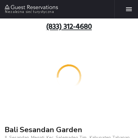
Niezależna sieć turystyczna
(833) 312-4680
Bali Sesandan Garden
Jl. Sesandan, Megati, Kec. Selemadeg Tim., Kabupaten Tabanan ,