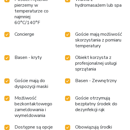
pierzemy w
hydromasażem lub spa
temperaturze co
najmniej
60°C/140°F
Concierge
Goście mają możliwość
skorzystania z pomiaru
temperatury
Basen - kryty
Obiekt korzysta z
profesjonalnej usługi
sprzątania
Goście mają do
Basen - Zewnętrzny
dyspozycji maski
Możliwość
Goście otrzymują
bezkontaktowego
bezpłatny środek do
zameldowania i
dezynfekcji rąk
wymeldowania
Dostępne są opcje
Obowiązują środki